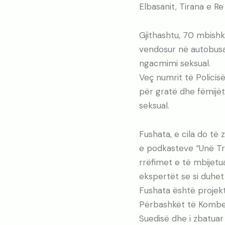
Elbasanit, Tirana e R
Gjithashtu, 70 mbish
vendosur në autobusa
ngacmimi seksual.
Veç numrit të Policisë
për gratë dhe fëmijë
seksual.
Fushata, e cila do të
e podkasteve “Unë Tr
rrëfimet e të mbijetu
ekspertët se si duhet 
Fushata është projek
Përbashkët të Kombeve
Suedisë dhe i zbatuar