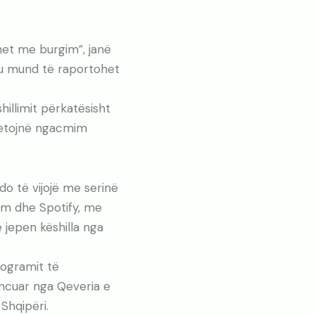
het me burgim”, janë
ku mund të raportohet
hillimit përkatësisht
jetojnë ngacmim
do të vijojë me serinë
am dhe Spotify, me
 jepen këshilla nga
rogramit të
ancuar nga Qeveria e
Shqipëri.