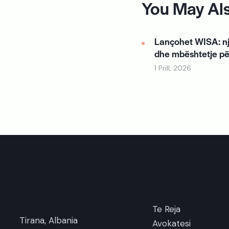
You May Als
Lançohet WISA: nj
dhe mbështetje pë
1 Prill, 2026
Te Reja
Tirana, Albania
Avokatesi