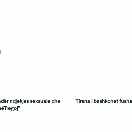
)
)
)
)
dër ndjekjes seksuale dhe
Tirana i bashkohet fush
nëTregoj”