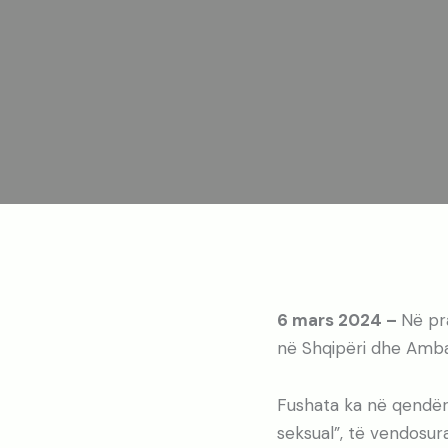
6 mars 2024 –
Në pr
në Shqipëri dhe Amba
Fushata ka në qendër
seksual”, të vendosura