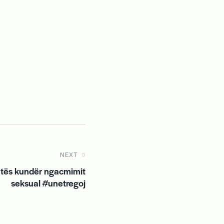
NEXT
atës kundër ngacmimit
seksual #unetregoj