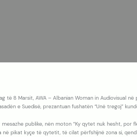
ag të 8 Marsit, AWA – Albanian Woman in Audiovisual në
sadën e Suedisë, prezantuan fushatën “Unë tregoj” kund
 mesazhe publike, nën moton “Ky qytet nuk hesht, por f
 në pikat kyçe të qytetit, të cilat përfshijnë zona si, qend