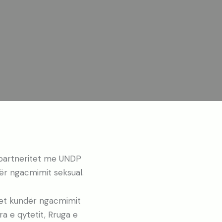
 partneritet me UNDP
ër ngacmimit seksual.
let kundër ngacmimit
ra e qytetit, Rruga e