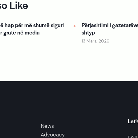
o Like
ë hap për më shumë siguri
Përjashtimi i gazetarëv
r gratë në media
shtyp
13 Mars, 2026
Let'
News
Advocacy
awa