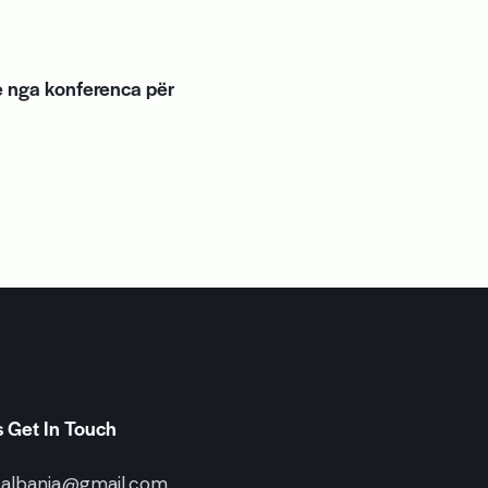
e nga konferenca për
s Get In Touch
.albania@gmail.com