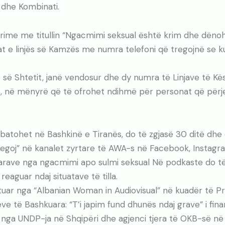
e dhe Kombinati.
krime me titullin “Ngacmimi seksual është krim dhe dëno
t e linjës së Kamzës me numra telefoni që tregojnë se 
 së Shtetit, janë vendosur dhe dy numra të Linjave të Kës
t, në mënyrë që të ofrohet ndihmë për personat që për
 zbatohet në Bashkinë e Tiranës, do të zgjasë 30 ditë dhe 
egoj” në kanalet zyrtare të AWA-s në Facebook, Instagr
arave nga ngacmimi apo sulmi seksual Në podkaste do të
reaguar ndaj situatave të tilla.
tuar nga “Albanian Woman in Audiovisual” në kuadër të P
 të Bashkuara: “T’i japim fund dhunës ndaj grave” i fin
 nga UNDP-ja në Shqipëri dhe agjenci tjera të OKB-së në 