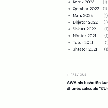
Korrik 2023
(1)
Qershor 2023
(1)
Mars 2023
(1)
Dhjetor 2022
(1)
Shkurt 2022
(1
Nëntor 2021
(1
Tetor 2021
(1
Shtator 2021
(1
PREVIOUS
AWA nis fushatën kun
dhunës seksuale “#U