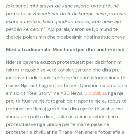
fokusohet mbi arsyet që kanë nxjerrë qytetarët në
protestë, ai zhvendoset drejt diskutimit nëse protesta
është autentike, kush qëndron pas saj apo nëse ajo
përbën kërcënim”
. Ajo paralajmëron se kjo mund të
thellojë polarizimin dhe mosbesimin ndaj institucioneve
Media tradicionale: Mes heshtjes dhe anshmërisë
Ndërsa qeveria akuzon protestuesit për dezinformim,
faktet tregojnë se vetë kanalet zyrtare dhe disa prej
mediave tradicionale kanë shpërndarë informacione të
rreme. Një rast flagrant ishte më 1 Qershor, në studion e
emisionit “Real Story” në ABC News,
u publikua
nga një
prej të ftuarve një fotografi që tregonte një autobus të
rrethuar me flamuj grekë dhe disa njerëz të veshur me
xhupa dhe pallto dimri, duke anatemuar mbërritjen e
protestuesve nga Greqia për të marrë pjesë në
protestën e zhvilluar në Tiranë. Menjëherë fotografia e