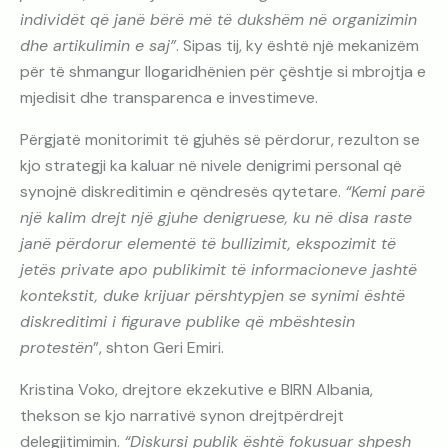
individët që janë bërë më të dukshëm në organizimin
dhe artikulimin e saj”
. Sipas tij, ky është një mekanizëm
për të shmangur llogaridhënien për çështje si mbrojtja e
mjedisit dhe transparenca e investimeve.
Përgjatë monitorimit të gjuhës së përdorur, rezulton se
kjo strategji ka kaluar në nivele denigrimi personal që
synojnë diskreditimin e qëndresës qytetare.
“Kemi parë
një kalim drejt një gjuhe denigruese, ku në disa raste
janë përdorur elementë të bullizimit, ekspozimit të
jetës private apo publikimit të informacioneve jashtë
kontekstit, duke krijuar përshtypjen se synimi është
diskreditimi i figurave publike që mbështesin
protestën
”, shton Geri Emiri.
Kristina Voko, drejtore ekzekutive e BIRN Albania,
thekson se kjo narrativë synon drejtpërdrejt
delegjitimimin.
“Diskursi publik është fokusuar shpesh