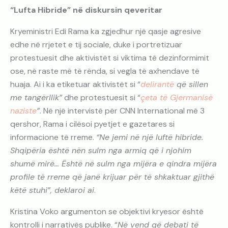
“Lufta Hibride” në diskursin qeveritar
Kryeministri Edi Rama ka zgjedhur një qasje agresive
edhe në rrjetet e tij sociale, duke i portretizuar
protestuesit dhe aktivistët si viktima të dezinformimit
ose, në raste më të rënda, si vegla të axhendave të
huaja. Ai i ka etiketuar aktivistët si “
delirantë
që sillen
me tangërllik”
dhe protestuesit si “
çeta të Gjermanisë
naziste
”
. Në një intervistë për CNN International më 3
qershor, Rama i cilësoi pyetjet e gazetares si
informacione të rreme.
“Ne jemi në një luftë hibride.
Shqipëria është nën sulm nga armiq që i njohim
shumë mirë… Është në sulm nga mijëra e qindra mijëra
profile të rreme që janë krijuar për të shkaktuar gjithë
këtë stuhi”, deklaroi ai
.
Kristina Voko argumenton se objektivi kryesor është
kontrolli i narrativës publike. “
Në vend që debati të