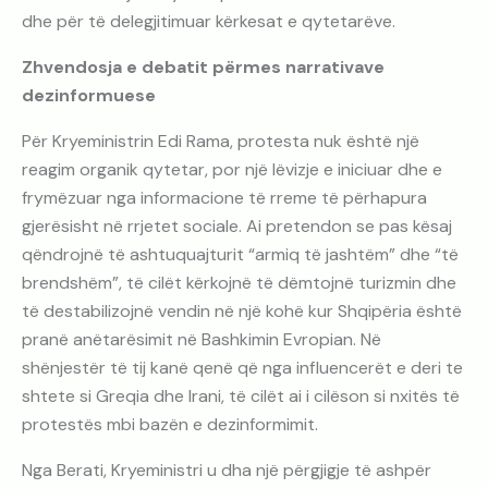
dhe për të delegjitimuar kërkesat e qytetarëve.
Zhvendosja e debatit përmes narrativave
dezinformuese
Për Kryeministrin Edi Rama, protesta nuk është një
reagim organik qytetar, por një lëvizje e iniciuar dhe e
frymëzuar nga informacione të rreme të përhapura
gjerësisht në rrjetet sociale. Ai pretendon se pas kësaj
qëndrojnë të ashtuquajturit “armiq të jashtëm” dhe “të
brendshëm”, të cilët kërkojnë të dëmtojnë turizmin dhe
të destabilizojnë vendin në një kohë kur Shqipëria është
pranë anëtarësimit në Bashkimin Evropian. Në
shënjestër të tij kanë qenë që nga influencerët e deri te
shtete si Greqia dhe Irani, të cilët ai i cilëson si nxitës të
protestës mbi bazën e dezinformimit.
Nga Berati, Kryeministri u dha një përgjigje të ashpër