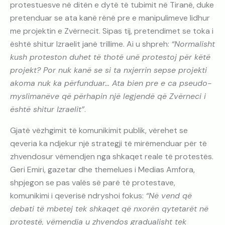
protestuesve në ditën e dytë të tubimit në Tiranë, duke
pretenduar se ata kanë rënë pre e manipulimeve lidhur
me projektin e Zvërnecit. Sipas tij, pretendimet se toka i
është shitur Izraelit janë trillime. Ai u shpreh:
“Normalisht
kush proteston duhet të thotë unë protestoj për këtë
projekt?
Por nuk kanë se si ta nxjerrin sepse projekti
akoma nuk ka përfunduar… Ata bien pre e ca pseudo-
myslimanëve që përhapin një legjendë që Zvërneci i
është shitur Izraelit”
.
Gjatë vëzhgimit të komunikimit publik, vërehet se
qeveria ka ndjekur një strategji të mirëmenduar për të
zhvendosur vëmendjen nga shkaqet reale të protestës.
Geri Emiri, gazetar dhe themelues i Medias Amfora,
shpjegon se pas valës së parë të protestave,
komunikimi i qeverisë ndryshoi fokus:
“Në vend që
debati të mbetej tek shkaqet që nxorën qytetarët në
protestë, vëmendja u zhvendos gradualisht tek