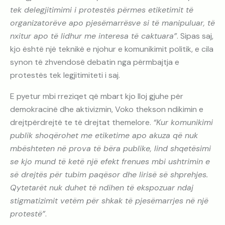
tek delegjitimimi i protestës përmes etiketimit të
organizatorëve apo pjesëmarrësve si të manipuluar, të
nxitur apo të lidhur me interesa të caktuara”
. Sipas saj,
kjo është një teknikë e njohur e komunikimit politik, e cila
synon të zhvendosë debatin nga përmbajtja e
protestës tek legjitimiteti i saj.
E pyetur mbi rreziqet që mbart kjo lloj gjuhe për
demokracinë dhe aktivizmin, Voko thekson ndikimin e
drejtpërdrejtë te të drejtat themelore.
“Kur komunikimi
publik shoqërohet me etiketime apo akuza që nuk
mbështeten në prova të bëra publike, lind shqetësimi
se kjo mund të ketë një efekt frenues mbi ushtrimin e
së drejtës për tubim paqësor dhe lirisë së shprehjes.
Qytetarët nuk duhet të ndihen të ekspozuar ndaj
stigmatizimit vetëm për shkak të pjesëmarrjes në një
protestë”
.