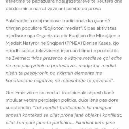
etiketime të pabazuara ndaj gazetarëve të Reuters dhe
përdorimin e narrativave antisemite pa prova.
Pakënaqësia ndaj mediave tradicionale ka çuar në
thirrjen popullore “Bojkotoni mediat”. Sipas aktivistes
mjedisore nga Organizata për Ruajtjen dhe Mbrojtjen e
Mjedisit Natyror në Shqipëri (PPNEA) Denisa Kasës, kjo
ndodhi sepse televizionet injoruan fillimet e protestës
në Zvërnec:
“Mos prezenca e këtyre mediave çoi edhe
në mospasqyrimin e protestave… madje kur mediat
nisën ta pasqyronin po nxirrnin elemente me
konotacione negative, në mbështetje të qeverisë”
.
Geri Emiri vëren se mediat tradicionale shpesh kanë
mbuluar vetëm përplasjen politike, duke lënë pas dore
substancën.
“Tek mediat tradicionale ka munguar
shpesh konteksti se cilat prona janë objekt i konfliktit,
cilat kompani janë të përfshira… Pikërisht këto janë