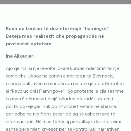
Kush po tenton të dezinformojë “flamingot”:
Beteja mes realitetit dhe propagandës në
protestat qytetare
Ina Allkanjari
Ajo që nisi si një revoltë lokale kundër ndërtimit të një
kompleksi luksoz në zonën e mbrojtur të Zvërnecit,
brenda pak javësh u shndërrua në atë që po etiketohet
si “Revolucioni i Flamingove”. Kjo protestë, e cila tashmë
ka marrë përmasat e një qëndrese kundër sistemit
politik 35-vjeçar, nuk po zhvillohet vetëm në sheshe,
por edhe në një front tjetër po aq të ashpër: atë të
informacionit. Në mes të kësaj përballjeje, dezinformimi
është bërë mjeti kryesor për të kontrolluar narrativën