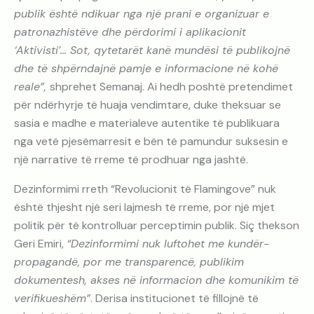
publik është ndikuar nga një prani e organizuar e
patronazhistëve dhe përdorimi i aplikacionit
‘Aktivisti’… Sot, qytetarët kanë mundësi të publikojnë
dhe të shpërndajnë pamje e informacione në kohë
reale”,
shprehet Semanaj. Ai hedh poshtë pretendimet
për ndërhyrje të huaja vendimtare, duke theksuar se
sasia e madhe e materialeve autentike të publikuara
nga vetë pjesëmarresit e bën të pamundur suksesin e
një narrative të rreme të prodhuar nga jashtë.
Dezinformimi rreth “Revolucionit të Flamingove” nuk
është thjesht një seri lajmesh të rreme, por një mjet
politik për të kontrolluar perceptimin publik. Siç thekson
Geri Emiri,
“Dezinformimi nuk luftohet me kundër-
propagandë, por me transparencë, publikim
dokumentesh, akses në informacion dhe komunikim të
verifikueshëm”
. Derisa institucionet të fillojnë të