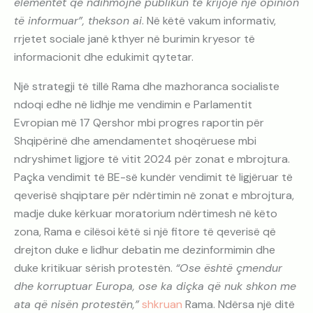
elementët që ndihmojnë publikun të krijojë një opinion
të informuar”, thekson ai
. Në këtë vakum informativ,
rrjetet sociale janë kthyer në burimin kryesor të
informacionit dhe edukimit qytetar.
Një strategji të tillë Rama dhe mazhoranca socialiste
ndoqi edhe në lidhje me vendimin e Parlamentit
Evropian më 17 Qershor mbi progres raportin për
Shqipërinë dhe amendamentet shoqëruese mbi
ndryshimet ligjore të vitit 2024 për zonat e mbrojtura.
Paçka vendimit të BE-së kundër vendimit të ligjëruar të
qeverisë shqiptare për ndërtimin në zonat e mbrojtura,
madje duke kërkuar moratorium ndërtimesh në këto
zona, Rama e cilësoi këtë si një fitore të qeverisë që
drejton duke e lidhur debatin me dezinformimin dhe
duke kritikuar sërish protestën.
“Ose është çmendur
dhe korruptuar Europa, ose ka diçka që nuk shkon me
ata që nisën protestën,”
shkruan
Rama. Ndërsa një ditë