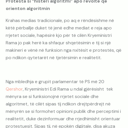
Protesta si “histeri algoritmi” apo revoltë që
orienton algoritmin
Krahas medias tradicionale, po aq e rëndësishme në
këtë përballje duket të jenë edhe mediat e reja apo
rrjetet sociale, hapësirë kjo për të cilën Kryeministri
Rama jo pak herë ka shfaqur shqetësimin e tij si një
makineri e vënë në funksion nga nxitësit e protestës, që
po ndikon qytetarët në tjetërsimin e realitetit.
Nga mbledhja e grupit parlamentar të PS më 20
Qershor
, Kryeministri Edi Rama u ndal gjërësisht tek
mënyra se si funksionojnë rrjetet sociale dhe
algoritmet, të cilët sipas tij ndikon drejtpërdrejt në
mënyrën se si formohet opinioni publik dhe perceptimi i
realitetit, duke dezinformuar dhe rrjedhimisht orientuar
protestuesit. Sipas tij, në epokën digjitale, disa akuza