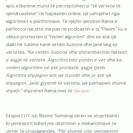
apo etiketime mund të perceptohen si “të vërteta të
qëndrueshme” në hapësirën online, që ushqehet nga
algoritmet e platformave. Të njëjtin qëndrim Rama e
përforcoi një ditë më pas në podcastin e tij “Flasim” ku e
cilësoi protestën si “histeri algoritmi” dhe se ata që
dalin në tubime kanë vetëm iluzione dhe janë larg së
vërtetës.
“Ka vetëm iluzione dhe shtrembërime faktesh
e asgjë të vërtetë. Algoritmi bën punën e vet dhe ka
vetëm algoritëm në atë protestë, asgjë tjetër.
Algoritmi shpjegon atë që trondit dhe jo atë që
shpjegon. Janë gjysmë të vërteta, që përhapen shumë
shpejt.”
shprehet Rama mes të
tjerave
.
Ekspert i IT-së, Besmir Semanaj vëren se shqetësimi i
Kryeministrit lidhet me dështimin e mekanizmave të
vjetër të propagandës.
“Për shumë vite, perceptimi