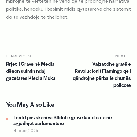
mbrojnë të vërtetën në vend që të prodhojnë narrativa
politike, hendeku i besimit midis qytetarëve dhe sistemit
do të vazhdojë të thellohet.
PREVIOUS
NEXT
Rrjeti i Grave në Media
Vajzat dhe gratë e
dënon sulmin ndaj
Revolucionit Flamingo që i
gazetares Kledia Muka
qëndrojnë përballë dhunës
policore
You May Also Like
Teatri pas skenës: Sfidat e grave kandidate në
zgjedhjet parlamentare
4 Tetor, 2025