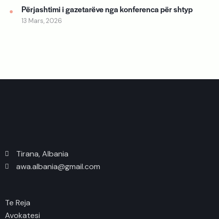
Përjashtimi i gazetarëve nga konferenca për shtyp
13 Mars, 2026
Tirana, Albania
awa.albania@gmail.com
Te Reja
Avokatesi