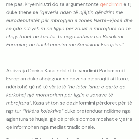
më pas, Kryeministri do ta argumentonte
qëndrimin
e tij
duke thënë se
“qeveria ndan të njëjtin qëndrim me
eurodeputetët për mbrojtjen e zonës Nartë–Vjosë dhe
se çdo ndryshim në ligjin për zonat e mbrojtura do të
shqyrtohet në kuadër të negociatave me Bashkimi
Europian, në bashkëpunim me Komisioni Europian.”
Aktivistja Denisa Kasa ndalet te vendimi i Parlamentit
Evropian duke shpjeguar se qeveria e paraqiti si fitore,
ndërkohë që në të vërtetë
“në letër ishte e qartë që
kërkohej një moratorium për ligjin e zonave të
mbrojtura”
. Kasa shton se dezinformimi përdoret për të
ngritur
“frikëra kolektive”
duke pretenduar ndikime nga
agjentura të huaja, gjë që prek sidomos moshat e vjetra
që informohen nga mediat tradicionale.