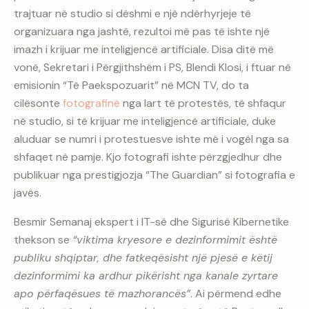
trajtuar në studio si dëshmi e një ndërhyrjeje të
organizuara nga jashtë, rezultoi më pas të ishte një
imazh i krijuar me inteligjencë artificiale. Disa ditë më
vonë, Sekretari i Përgjithshëm i PS, Blendi Klosi, i ftuar në
emisionin “Të Paekspozuarit” në MCN TV, do ta
cilësonte
fotografinë
nga lart të protestës, të shfaqur
në studio, si të krijuar me inteligjencë artificiale, duke
aluduar se numri i protestuesve ishte më i vogël nga sa
shfaqet në pamje. Kjo fotografi ishte përzgjedhur dhe
publikuar nga prestigjozja “The Guardian” si fotografia e
javës.
Besmir Semanaj ekspert i IT-së dhe Sigurisë Kibernetike
thekson se
“viktima kryesore e dezinformimit është
publiku shqiptar, dhe fatkeqësisht një pjesë e këtij
dezinformimi ka ardhur pikërisht nga kanale zyrtare
apo përfaqësues të mazhorancës”
. Ai përmend edhe