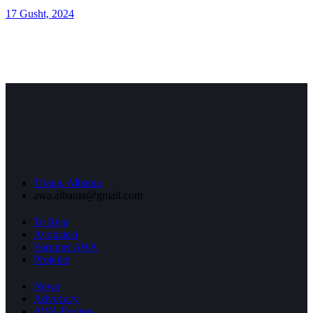
17 Gusht, 2024
Tirana, Albania
awa.albania@gmail.com
Te Reja
Avokatesi
Forumet AWA
Projekte
News
Advocacy
AWA Forums