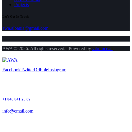
Projects
Let's Get In Touch
awa.albania@gmail.com
AWA © 2026. All rights reserved. | Powered by
vibrance.al
Facebook
Twitter
Dribble
Instagram
+1 840 841 25 69
info@email.com