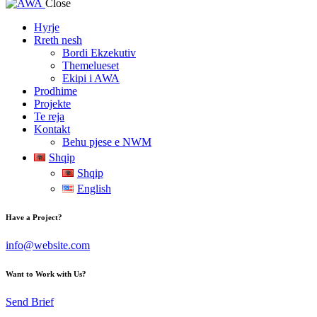
Close
Hyrje
Rreth nesh
Bordi Ekzekutiv
Themelueset
Ekipi i AWA
Prodhime
Projekte
Te reja
Kontakt
Behu pjese e NWM
Shqip
Shqip
English
Have a Project?
info@website.com
Want to Work with Us?
Send Brief