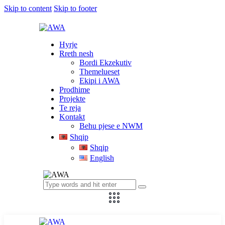
Skip to content
Skip to footer
Hyrje
Rreth nesh
Bordi Ekzekutiv
Themelueset
Ekipi i AWA
Prodhime
Projekte
Te reja
Kontakt
Behu pjese e NWM
Shqip
Shqip
English