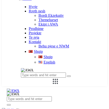
Hyrje
Rreth nesh
Bordi Ekzekutiv
Themelueset
Ekipi i AWA
Prodhime
Projekte
Te reja
Kontakt
Behu pjese e NWM
Shqip
Shqip
English