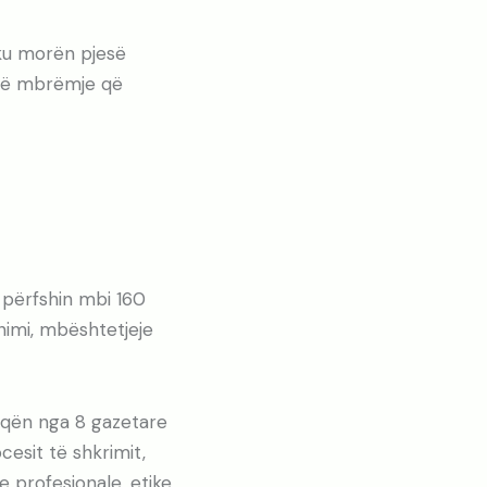
 ku morën pjesë
një mbrëmje që
 përfshin mbi 160
nimi, mbështetjeje
oqën nga 8 gazetare
esit të shkrimit,
e profesionale, etike