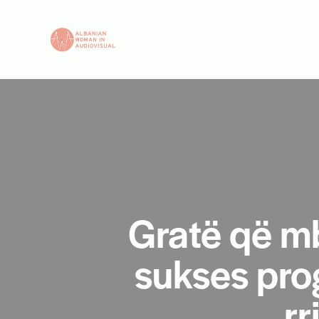
Gratë që m
sukses prog
rr