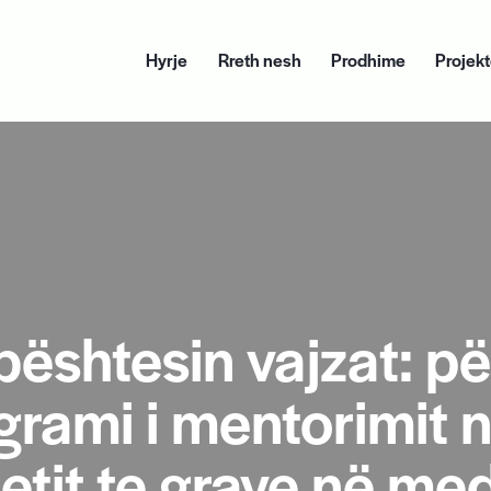
Hyrje
Rreth nesh
Prodhime
Projek
Hyrje
Rreth nesh
Prodhime
bështesin vajzat: p
rami i mentorimit 
jetit te grave në me