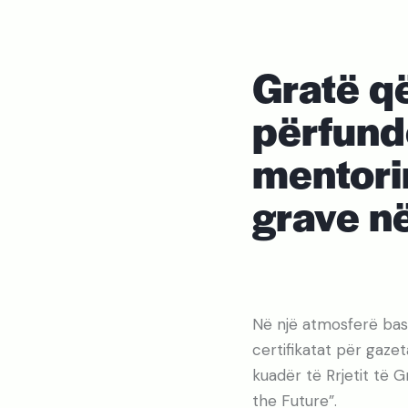
Gratë q
përfund
mentorim
grave n
Në një atmosferë bas
certifikatat për gaze
kuadër të Rrjetit të 
the Future”.