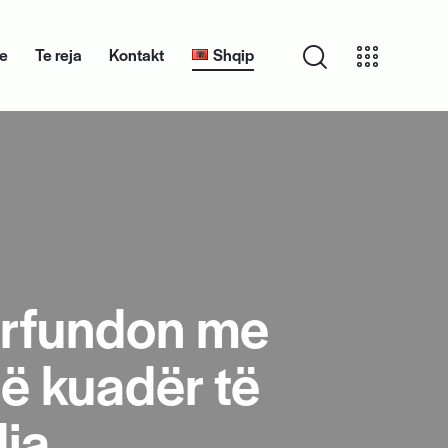
te
Te reja
Kontakt
Shqip
Projekte
Te reja
Kontakt
Shqip
ërfundon me
në kuadër të
dia