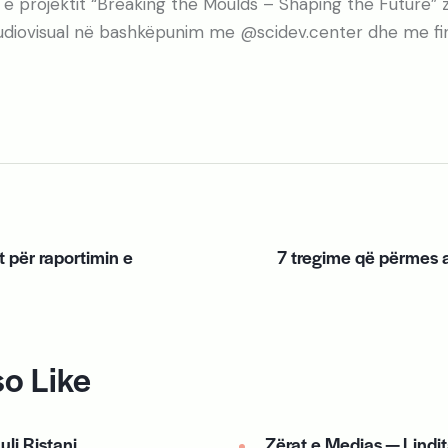
 e projektit “Breaking the Moulds – Shaping the Future”
udiovisual në bashkëpunim me @scidev.center dhe me fi
t për raportimin e
7 tregime që përmes a
o Like
uli Ristani
Zërat e Medias — Lindi