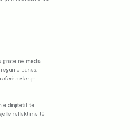
ku gratë në media
tregun e punës;
rofesionale që
e dinjitetit të
jellë reflektime të