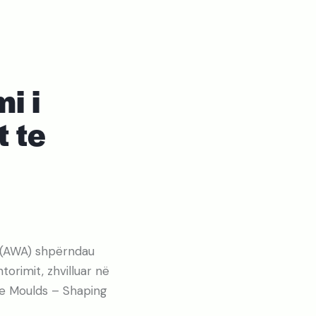
i i
t te
l (AWA) shpërndau
orimit, zhvilluar në
the Moulds – Shaping