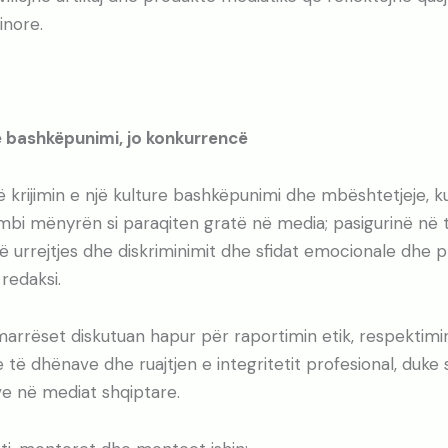
inore.
ë bashkëpunimi, jo konkurrencë
 krijimin e një kulture bashkëpunimi dhe mbështetjeje, 
mbi mënyrën si paraqiten gratë në media; pasigurinë në 
ë urrejtjes dhe diskriminimit dhe sfidat emocionale dhe p
redaksi.
marrëset diskutuan hapur për raportimin etik, respektimin 
 të dhënave dhe ruajtjen e integritetit profesional, duke s
ave në mediat shqiptare.