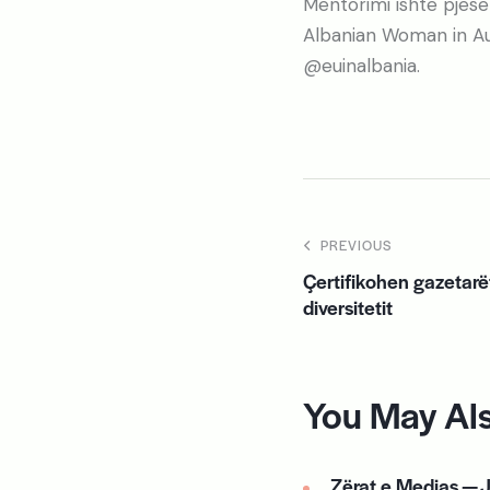
Mentorimi ishte pjesë
Albanian Woman in A
@euinalbania.
PREVIOUS
Çertifikohen gazetarë
diversitetit
You May Als
Zërat e Medias — J