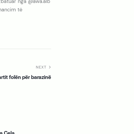
 zbatuar nga @awa.alb
nancim të
NEXT
rtit folën për barazinë
ta Cela