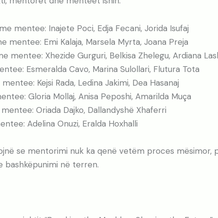
kti, mentoret dhe menteet ishin:
e mentee: Inajete Poci, Edja Fecani, Jorida Isufaj
e mentee: Emi Kalaja, Marsela Myrta, Joana Preja
me mentee: Xhezide Gurguri, Belkisa Zhelegu, Ardiana Las
ntee: Esmeralda Cavo, Marina Sulollari, Flutura Tota
mentee: Kejsi Rada, Ledina Jakimi, Dea Hasanaj
ntee: Gloria Mollaj, Anisa Peposhi, Amarilda Muça
e mentee: Oriada Dajko, Dallandyshë Xhaferri
entee: Adelina Onuzi, Eralda Hoxhalli
jnë se mentorimi nuk ka qenë vetëm proces mësimor, po
he bashkëpunimi në terren.