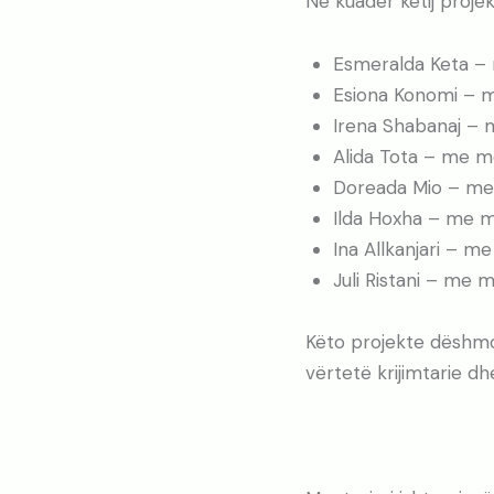
Në kuadër këtij proje
Esmeralda Keta – m
Esiona Konomi – m
Irena Shabanaj – 
Alida Tota – me me
Doreada Mio – me 
Ilda Hoxha – me me
Ina Allkanjari – m
Juli Ristani – me m
Këto projekte dëshmo
vërtetë krijimtarie d