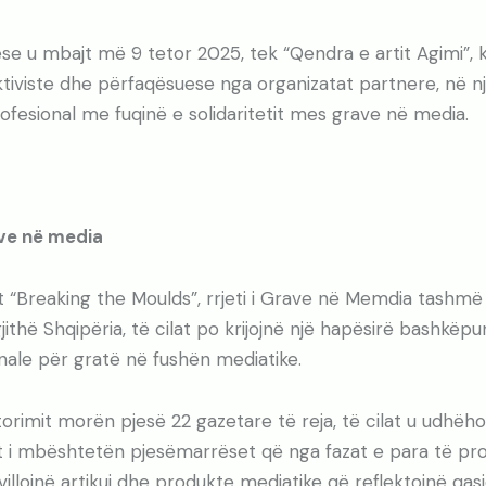
e u mbajt më 9 tetor 2025, tek “Qendra e artit Agimi”,
ktiviste dhe përfaqësuese nga organizatat partnere, në 
rofesional me fuqinë e solidaritetit mes grave në media.
ave në media
t “Breaking the Moulds”, rrjeti i Grave në Memdia tashmë
ithë Shqipëria, të cilat po krijojnë një hapësirë bashkëpu
onale për gratë në fushën mediatike.
rimit morën pjesë 22 gazetare të reja, të cilat u udhëh
 i mbështetën pjesëmarrëset që nga fazat e para të proc
illojnë artikuj dhe produkte mediatike që reflektojnë qasj