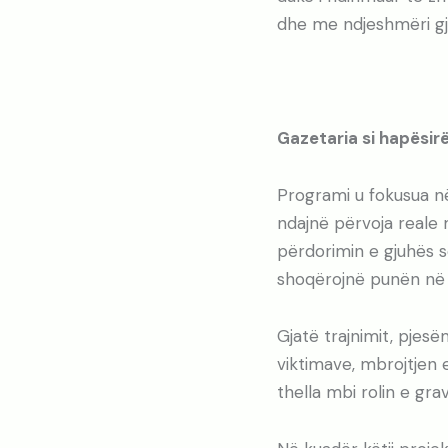
dhe me ndjeshmëri gj
Gazetaria si hapësir
Programi u fokusua në
ndajnë përvoja reale 
përdorimin e gjuhës s
shoqërojnë punën në 
Gjatë trajnimit, pjesë
viktimave, mbrojtjen e
thella mbi rolin e gr