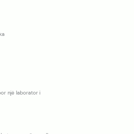
ka
r një laborator i