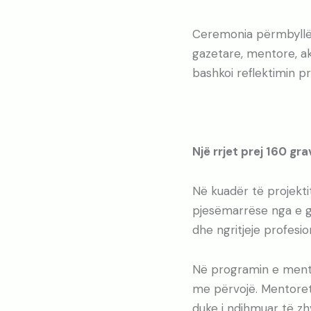
Ceremonia përmbyllës
gazetare, mentore, a
bashkoi reflektimin p
Një rrjet prej 160 gr
Në kuadër të projekti
pjesëmarrëse nga e gj
dhe ngritjeje profesi
Në programin e mento
me përvojë. Mentoret
duke i ndihmuar të zhv