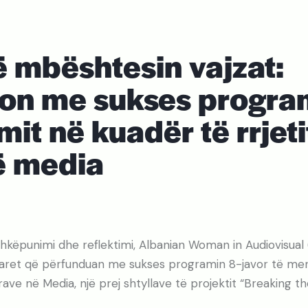
ë mbështesin vajzat:
on me sukses program
it në kuadër të rrjeti
ë media
hkëpunimi dhe reflektimi, Albanian Woman in Audiovisua
taret që përfunduan me sukses programin 8-javor të ment
Grave në Media, një prej shtyllave të projektit “Breaking 