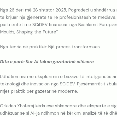
Nga 26 deri më 28 shtator 2025, Pogradeci u shndërrua në
të krijuar një gjeneratë të re profesionistësh të mediave
partneritet me SCiDEV financuar nga Bashkimit Europian,
Moulds, Shaping the Future”.
Nga teoria në praktikë: Një proces transformues
Dita e parë: Kur AI takon gazetarinë cilësore
Udhëtimi nisi me eksplorimin e bazave të inteligjencës art
teknologji dhe inovacion nga SCiDEV. Pjesëmarrësit zbulua
mjet praktik për gazetarinë moderne.
Orkidea Xhaferaj kërkuese shkencore dhe eksperte e sigur
udhëzuar se si AI-ja ndihmon në kërkim, analizë të të dhën