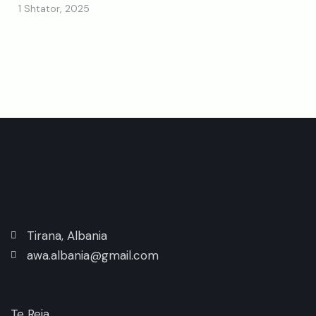
1 Shtator, 2025
Tirana, Albania
awa.albania@gmail.com
Te Reja