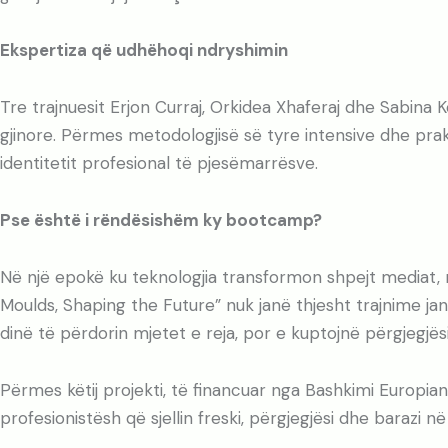
Ekspertiza që udhëhoqi ndryshimin
Tre trajnuesit Erjon Curraj, Orkidea Xhaferaj dhe Sabina
gjinore. Përmes metodologjisë së tyre intensive dhe prak
identitetit profesional të pjesëmarrësve.
Pse është i rëndësishëm ky bootcamp?
Në një epokë ku teknologjia transformon shpejt mediat, n
Moulds, Shaping the Future” nuk janë thjesht trajnime ja
dinë të përdorin mjetet e reja, por e kuptojnë përgjegjësi
Përmes këtij projekti, të financuar nga Bashkimi Europia
profesionistësh që sjellin freski, përgjegjësi dhe barazi n