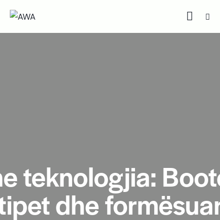
e teknologjia: Boot
otipet dhe formësua