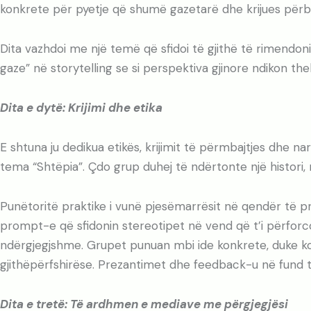
konkrete për pyetje që shumë gazetarë dhe krijues përba
Dita vazhdoi me një temë që sfidoi të gjithë të rimendon
gaze” në storytelling se si perspektiva gjinore ndikon th
Dita e dytë: Krijimi dhe etika
E shtuna ju dedikua etikës, krijimit të përmbajtjes dhe n
tema “Shtëpia”. Çdo grup duhej të ndërtonte një histori
Punëtoritë praktike i vunë pjesëmarrësit në qendër të pro
prompt-e që sfidonin stereotipet në vend që t’i përforco
ndërgjegjshme. Grupet punuan mbi ide konkrete, duke kom
gjithëpërfshirëse. Prezantimet dhe feedback-u në fund të
Dita e tretë: Të ardhmen e mediave me përgjegjësi