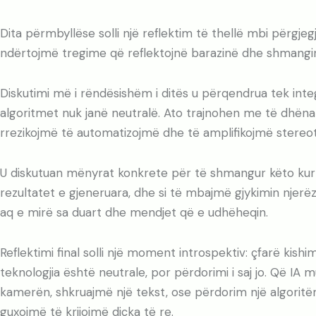
Dita përmbyllëse solli një reflektim të thellë mbi përgjeg
ndërtojmë tregime që reflektojnë barazinë dhe shmangin 
Diskutimi më i rëndësishëm i ditës u përqendrua tek integ
algoritmet nuk janë neutralë. Ato trajnohen me të dhën
rrezikojmë të automatizojmë dhe të amplifikojmë stereot
U diskutuan mënyrat konkrete për të shmangur këto kurthe
rezultatet e gjeneruara, dhe si të mbajmë gjykimin njerë
aq e mirë sa duart dhe mendjet që e udhëheqin.
Reflektimi final solli një moment introspektiv: çfarë ki
teknologjia është neutrale, por përdorimi i saj jo. Që I
kamerën, shkruajmë një tekst, ose përdorim një algoritëm
guxojmë të krijojmë diçka të re.